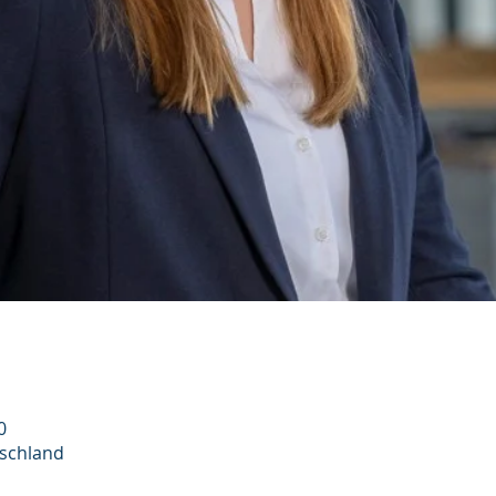
0
schland