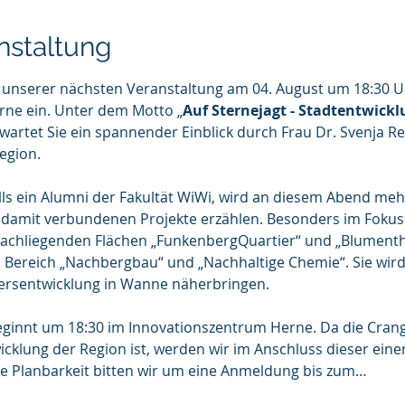
nstaltung
u unserer nächsten Veranstaltung am 04. August um 18:30 Uh
rne ein. Unter dem Motto „
Auf Sternejagt - Stadtentwickl
rwartet Sie ein spannender Einblick durch Frau Dr. Svenja R
egion.
lls ein Alumni der Fakultät WiWi, wird an diesem Abend meh
amit verbundenen Projekte erzählen. Besonders im Fokus 
rachliegenden Flächen „FunkenbergQuartier“ und „Blumentha
m Bereich „Nachbergbau“ und „Nachhaltige Chemie“. Sie wir
iersentwicklung in Wanne näherbringen.
eginnt um 18:30 im Innovationszentrum Herne. Da die Crange
twicklung der Region ist, werden wir im Anschluss dieser e
re Planbarkeit bitten wir um eine Anmeldung bis zum…