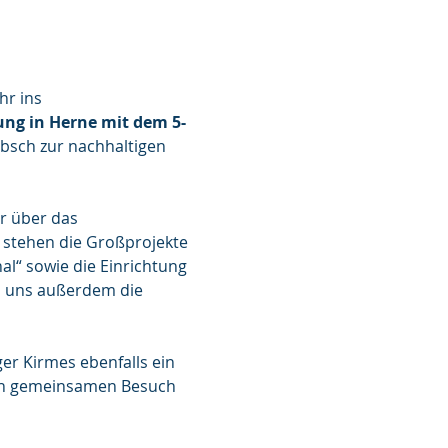
r ins 
ung in Herne mit dem 5-
ebsch zur nachhaltigen 
r über das 
stehen die Großprojekte 
l“ sowie die Einrichtung 
d uns außerdem die 
r Kirmes ebenfalls ein 
inen gemeinsamen Besuch 