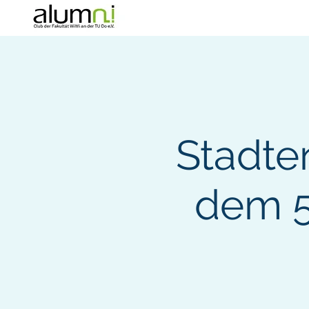
Start
Über uns
Stadte
dem 5